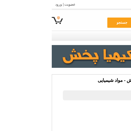
عضویت
|
ورود
0
جستجو