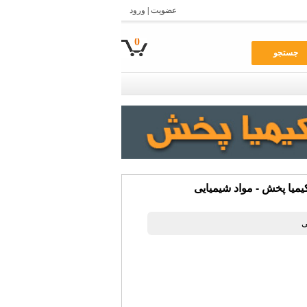
عضویت
|
ورود
0
جستجو